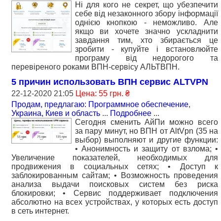
Ні для кого не секрет, що убезпечити
себе від незаконного збору інформації
однією кнопкою - неможливо. Але
якщо ви хочете значно ускладнити
завдання тим, хто збирається це
зробити - купуйте і встановлюйте
програму від недорогого та
перевіреного роками ВПН-сервісу АЛЬТВПН.
5 причин использовать ВПН сервис ALTVPN
22-12-2020 21:05
Цена: 55 грн. ₴
Продам, предлагаю: Программное обеспечение
,
Украина, Киев и область
...
Подробнее
...
Сегодня сменить АйПи можно всего
за пару минут, но ВПН от AltVpn (35 на
выбор) выполняют и другие функции:
• Анонимность и защиту от взлома; •
Увеличение показателей, необходимых для
продвижения в социальных сетях; • Доступ к
заблокированным сайтам; • Возможность проведения
анализа выдачи поисковых систем без риска
блокировки; • Сервис поддерживает подключения
абсолютно на всех устройствах, у которых есть доступ
в сеть интернет.