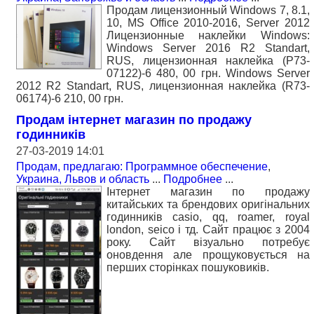
Продам лицензионный Windows 7, 8.1,
10, MS Office 2010-2016, Server 2012
Лицензионные наклейки Windows:
Windows Server 2016 R2 Standart,
RUS, лицензионная наклейка (P73-
07122)-6 480, 00 грн. Windows Server
2012 R2 Standart, RUS, лицензионная наклейка (R73-
06174)-6 210, 00 грн.
Продам інтернет магазин по продажу
годинників
27-03-2019 14:01
Продам, предлагаю: Программное обеспечение
,
Украина, Львов и область
...
Подробнее
...
Інтернет магазин по продажу
китайських та брендових оригінальних
годинників casio, qq, roamer, royal
london, seico і тд. Сайт працює з 2004
року. Сайт візуально потребує
оновдення але прощуковується на
перших сторінках пошуковиків.