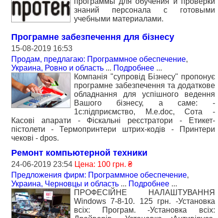
программы для обучения и проверки
знаний персонала с готовыми
учебными материалами.
Програмне забезпечення для бізнесу
15-08-2019 16:53
Продам, предлагаю: Программное обеспечение
,
Украина, Ровно и область
...
Подробнее
...
Компанія "супровід Бізнесу" пропонує
програмне забезпечення та додаткове
обладнання для успішного ведення
Вашого бізнесу, а саме: -
1с:підприємство, M.e.doc, Сота -
Касові апарати - Фіскальні реєстратори - Етикет-
пістолети - Термопринтери штрих-кодів - Принтери
чекові - dpos.
Ремонт компьютерной техники
24-06-2019 23:54
Цена: 100 грн. ₴
Предложения фирм: Программное обеспечение
,
Украина, Черновцы и область
...
Подробнее
...
ПРОФЕСІЙНЕ НАЛАШТУВАННЯ
Windows 7-8-10. 125 грн. -Установка
всіх: Програм. -Установка всіх: