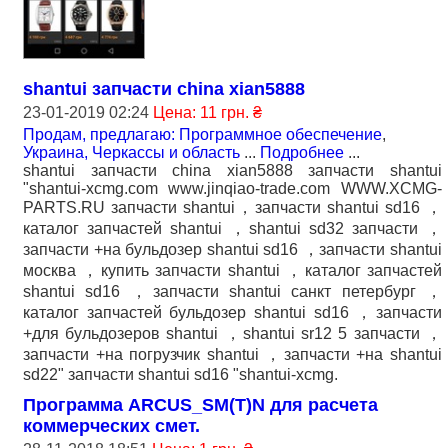
shantui запчасти china xian5888
23-01-2019 02:24
Цена: 11 грн. ₴
Продам, предлагаю: Программное обеспечение
,
Украина, Черкассы и область
...
Подробнее
...
shantui запчасти china xian5888 запчасти shantui
"shantui-xcmg.com www.jinqiao-trade.com WWW.XCMG-
PARTS.RU запчасти shantui，запчасти shantui sd16 ，
каталог запчастей shantui ，shantui sd32 запчасти ，
запчасти +на бульдозер shantui sd16 ，запчасти shantui
москва ，купить запчасти shantui ，каталог запчастей
shantui sd16 ，запчасти shantui санкт петербург ，
каталог запчастей бульдозер shantui sd16 ，запчасти
+для бульдозеров shantui ，shantui sr12 5 запчасти ，
запчасти +на погрузчик shantui ，запчасти +на shantui
sd22" запчасти shantui sd16 "shantui-xcmg.
Программа ARCUS_SM(T)N для расчета
коммерческих смет.