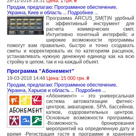
28-11-2018 18:51
Цена: 1 грн. ₴
Продам, предлагаю: Программное обеспечение
,
Украина, Киев и область
...
Подробнее
...
Программа ARCUS_SM(T)N удобный
и эффективный инструмент для
расчета коммерческих смет.
Интуитивно понятный интерфейс и
широкие возможности программы
помогут вам правильно, быстро и точно создавать
сметы и корректировать их по категориям расценок,
устанавливать нужную денежную единицу как на всю
стройку в целом, так и на каждый объект.
Программа "Абонемент"
19-03-2018 14:48
Цена: 15 000 грн. ₴
Продам, предлагаю: Программное обеспечение
,
Украина, Харьков и область
...
Подробнее
...
«Абонемент» – это универсальная
система автоматизации фитнес-
центров, аквапарков, SPA, бассейнов,
катков, оздоровительных центров.
Основные возможности программы:
-Возможность бронирования
мероприятий на определенную дату и
время -Регистрация гостя в программе и хранение