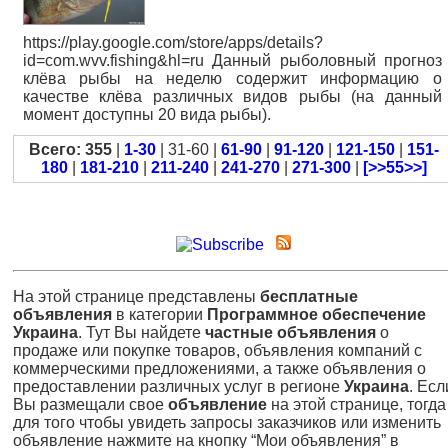
https://play.google.com/store/apps/details?
id=com.wvv.fishing&hl=ru Данный рыболовный прогноз
клёва рыбы на неделю содержит информацию о
качестве клёва различных видов рыбы (на данный
момент доступны 20 вида рыбы).
Всего: 355
|
1-30
| 31-60 |
61-90
|
91-120
|
121-150
|
151-
180
|
181-210
|
211-240
|
241-270
|
271-300
|
[>>55>>]
На этой странице представлены
бесплатные
объявления
в категории
Программное обеспечение
Украина
. Тут Вы найдете
частные объявления
о
продаже или покупке товаров, объявления компаний с
коммерческими предложениями, а также объявления о
предоставлении различных услуг в регионе
Украина
. Есл
Вы размещали свое
объявление
на этой странице, тогда
для того чтобы увидеть запросы заказчиков или изменить
объявление нажмите на кнопку “Мои объявления” в