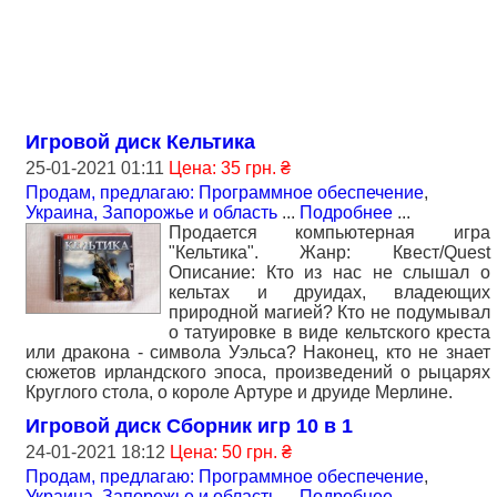
Игровой диск Кельтика
25-01-2021 01:11
Цена: 35 грн. ₴
Продам, предлагаю: Программное обеспечение
,
Украина, Запорожье и область
...
Подробнее
...
Продается компьютерная игра
"Кельтика". Жанр: Квест/Quest
Описание: Кто из нас не слышал о
кельтах и друидах, владеющих
природной магией? Кто не подумывал
о татуировке в виде кельтского креста
или дракона - символа Уэльса? Наконец, кто не знает
сюжетов ирландского эпоса, произведений о рыцарях
Круглого стола, о короле Артуре и друиде Мерлине.
Игровой диск Сборник игр 10 в 1
24-01-2021 18:12
Цена: 50 грн. ₴
Продам, предлагаю: Программное обеспечение
,
Украина, Запорожье и область
...
Подробнее
...