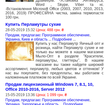
Драйверів. -Установка :Антивіруса,
Word , Skype, Viber та ні.
-Встановлення Microsoft Office (2003, 2007, 2010, 2013,
2016, 2019) ПРОФЕСІЙНА чистка, заміна термопасти
100 грн.
Купить Перламутры сухие
28-05-2019 15:32
Цена: 488 грн. ₴
Продам, предлагаю: Программное обеспечение
,
Украина, Киев и область
...
Подробнее
...
Купить у нас Перламутр Яичный опт и
розница, найти Перламутр сухие и не
только вы можете в нашем магазине
Мыло-Опт в разделе "Красители,
перламутры, глиттеры". В нашем
магазине вы также найдете широкий
ассортимент, перламутр, любых цветов и оттенков! У
нас вы покупаете, без предоплаты, мы работаем с
наложенным платежом по всей Украине.
Продам лицензионный Windows 7, 8.1, 10,
Office 2010-2016, Server 2012
15-05-2019 13:36
Цена: 1 099 грн. ₴
Продам, предлагаю: Программное обеспечение
,
Украина, Запорожье и область
...
Подробнее
...