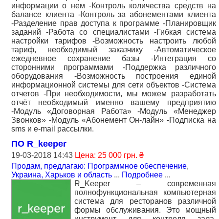
информации о нем -Контроль количества средств на
балансе клиента -Контроль за абонементами клиента
-Разделение прав доступа к программе -Планировщик
заданий -Работа со специалистами -Гибкая система
настройки тарифов -Возможность настроить любой
тариф, необходимый заказчику -Автоматическое
ежедневное сохранение базы -Интеграция со
сторонними программами -Поддержка различного
оборудования -Возможность построения единой
информационной системы для сети объектов -Система
отчетов -При необходимости, мы можем разработать
отчёт необходимый именно вашему предприятию
-Модуль «Договорная Работа» -Модуль «Менеджер
Звонков» -Модуль «Абонемент Он-лайн» -Подписка на
sms и e-mail рассылки.
ПО R_keeper
19-03-2018 14:43
Цена: 25 000 грн. ₴
Продам, предлагаю: Программное обеспечение
,
Украина, Харьков и область
...
Подробнее
...
R_Keeper – современная
полнофункциональная компьютерная
система для ресторанов различной
формы обслуживания. Это мощный
инструмент для контроля зала,