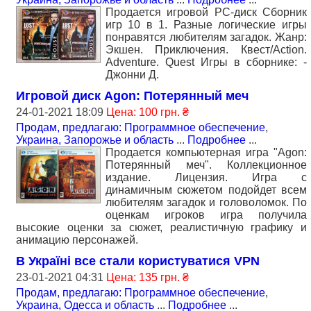
Продается игровой PC-диск Сборник
игр 10 в 1. Разные логические игры
понравятся любителям загадок. Жанр:
Экшен. Приключения. Квест/Action.
Adventure. Quest Игры в сборнике: -
Джонни Д.
Игровой диск Agon: Потерянный меч
24-01-2021 18:09
Цена: 100 грн. ₴
Продам, предлагаю: Программное обеспечение
,
Украина, Запорожье и область
...
Подробнее
...
Продается компьютерная игра "Agon:
Потерянный меч". Коллекционное
издание. Лицензия. Игра с
динамичным сюжетом подойдет всем
любителям загадок и головоломок. По
оценкам игроков игра получила
высокие оценки за сюжет, реалистичную графику и
анимацию персонажей.
В Україні все стали користуватися VPN
23-01-2021 04:31
Цена: 135 грн. ₴
Продам, предлагаю: Программное обеспечение
,
Украина, Одесса и область
...
Подробнее
...