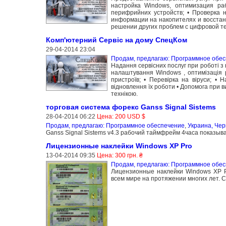
настройка Windows, оптимизация ра
перифрийних устройств; • Проверка н
информации на накопителях и восста
решении других проблем с цифровой те
Комп'ютерний Сервіс на дому СпецКом
29-04-2014 23:04
Продам, предлагаю: Программное обе
Надання сервісних послуг при роботі з
налаштування Windows , оптимізація р
пристроїв; • Перевірка на віруси; • 
відновлення їх роботи • Допомога при 
технікою.
торговая система форекс Ganss Signal Sistems
28-04-2014 06:22
Цена: 200 USD $
Продам, предлагаю: Программное обеспечение
,
Украина, Чер
Ganss Signal Sistems v4.3 рабочий таймфрейм 4часа показы
Лицензионные наклейки Windows XP Pro
13-04-2014 09:35
Цена: 300 грн. ₴
Продам, предлагаю: Программное обе
Лицензионные наклейки Windows XP P
всем мире на протяжении многих лет. С