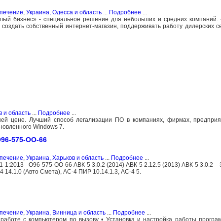
спечение
,
Украина, Одесса и область
...
Подробнее
...
алый бизнес» - специальное решение для небольших и средних компаний.
создать собственный интернет-магазин, поддерживать работу дилерских с
в и область
...
Подробнее
...
шей цене. Лучший способ легализации ПО в компаниях, фирмах, предприя
ановленного Windows 7.
 О96-575-ОО-66
спечение
,
Украина, Харьков и область
...
Подробнее
...
1.1-1:2013 - О96-575-ОО-66 АВК-5 3.0.2 (2014) АВК-5 2.12.5 (2013) АВК-5 3.0.2 – 
 14.1.0 (Авто Смета), АС-4 ПИР 10.14.1.3, АС-4 5.
спечение
,
Украина, Винница и область
...
Подробнее
...
работе с компьютером по вызову • Установка и настройка работы програм