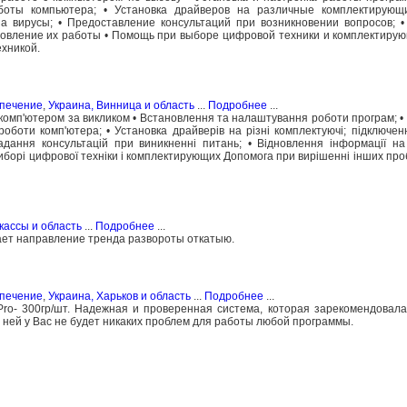
боты компьютера; • Установка драйверов на различные комплектирующ
а вирусы; • Предоставление консультаций при возникновении вопросов; 
новление их работы • Помощь при выборе цифровой техники и комплектиру
хникой.
спечение
,
Украина, Винница и область
...
Подробнее
...
 комп'ютером за викликом • Встановлення та налаштування роботи програм; •
оботи комп'ютера; • Установка драйверів на різні комплектуючі; підключе
Надання консультацій при виникненні питань; • Відновлення інформації на
виборі цифрової техніки і комплектирующих Допомога при вирішенні інших пр
кассы и область
...
Подробнее
...
вает направление тренда развороты откатыю.
спечение
,
Украина, Харьков и область
...
Подробнее
...
ro- 300гр/шт. Надежная и проверенная система, которая зарекомендовала
 ней у Вас не будет никаких проблем для работы любой программы.