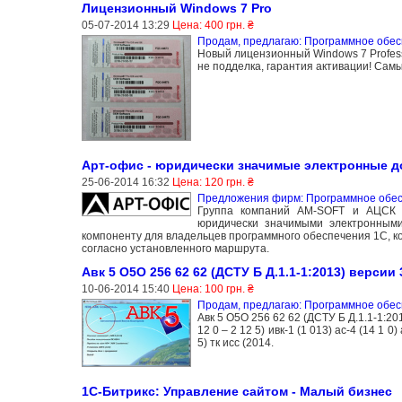
Лицензионный Windows 7 Pro
05-07-2014 13:29
Цена: 400 грн. ₴
Продам, предлагаю: Программное обе
Новый лицензионный Windows 7 Professi
не подделка, гарантия активации! Сам
Арт-офис - юридически значимые электронные до
25-06-2014 16:32
Цена: 120 грн. ₴
Предложения фирм: Программное обе
Группа компаний AM-SOFT и АЦСК 
юридически значимыми электронными 
компоненту для владельцев программного обеспечения 1С, к
согласно установленного маршрута.
Авк 5 О5О 256 62 62 (ДСТУ Б Д.1.1-1:2013) версии 3
10-06-2014 15:40
Цена: 100 грн. ₴
Продам, предлагаю: Программное обе
Авк 5 О5О 256 62 62 (ДСТУ Б Д.1.1-1:2013) 
12 0 – 2 12 5) ивк-1 (1 013) ас-4 (14 1
5) тк исс (2014.
1С-Битрикс: Управление сайтом - Малый бизнес