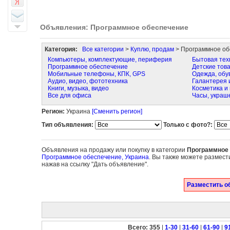
Объявления: Программное обеспечение
Категория:
Все категории
>
Куплю, продам
> Программное об
Компьютеры, комплектующие, периферия
Бытовая тех
Программное обеспечение
Детские тов
Мобильные телефоны, КПК, GPS
Одежда, обу
Аудио, видео, фототехника
Галантерея 
Книги, музыка, видео
Косметика и
Все для офиса
Часы, украш
Регион:
Украина
[Сменить регион]
Тип объявления:
Только с фото?:
Объявления на продажу или покупку в категории
Программное 
Программное обеспечение, Украина
. Вы также можете размест
нажав на ссылку "Дать объявление".
Разместить о
Всего: 355
|
1-30
|
31-60
|
61-90
|
9