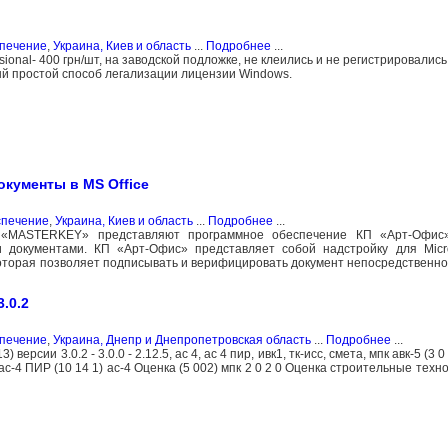
спечение
,
Украина, Киев и область
...
Подробнее
...
onal- 400 грн/шт, на заводской подложке, не клеились и не регистрировалис
ый простой способ легализации лицензии Windows.
кументы в MS Office
спечение
,
Украина, Киев и область
...
Подробнее
...
«MASTERKEY» представляют программное обеспечение КП «Арт-Офис
документами. КП «Арт-Офис» представляет собой надстройку для Micros
оторая позволяет подписывать и верифицировать документ непосредственно
.0.2
спечение
,
Украина, Днепр и Днепропетровская область
...
Подробнее
...
версии 3.0.2 - 3.0.0 - 2.12.5, ас 4, ас 4 пир, ивк1, тк-исс, смета, мпк авк-5 (3 0 
 0) ас-4 ПИР (10 14 1) ас-4 Оценка (5 002) мпк 2 0 2 0 Оценка строительные тех