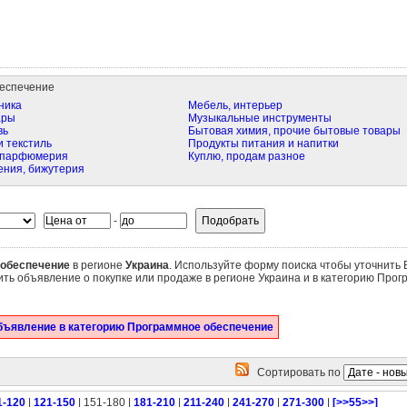
еспечение
ника
Мебель, интерьер
ары
Музыкальные инструменты
вь
Бытовая химия, прочие бытовые товары
и текстиль
Продукты питания и напитки
 парфюмерия
Куплю, продам разное
ения, бижутерия
-
обеспечение
в регионе
Украина
. Используйте форму поиска чтобы уточнить 
ить объявление о покупке или продаже в регионе Украина и в категорию Про
бъявление в категорию Программное обеспечение
Сортировать по
1-120
|
121-150
| 151-180 |
181-210
|
211-240
|
241-270
|
271-300
|
[>>55>>]