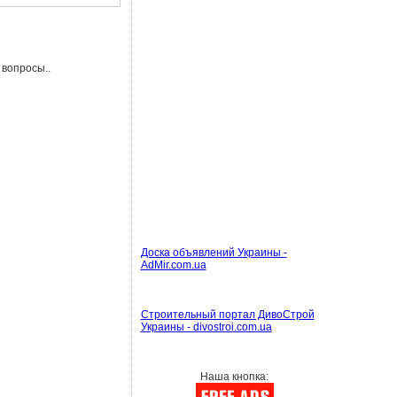
 вопросы..
Доска объявлений Украины -
AdMir.com.ua
Строительный портал ДивоСтрой
Украины - divostroi.com.ua
Наша кнопка: