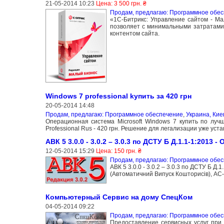
21-05-2014 10:23
Цена: 3 500 грн. ₴
Продам, предлагаю: Программное обе
«1С-Битрикс: Управление сайтом - М
позволяет с минимальными затратами 
контентом сайта.
Windows 7 professional kупить за 420 грн
20-05-2014 14:48
Продам, предлагаю: Программное обеспечение
,
Украина, Кие
Операционная система Microsoft Windows 7 купить по луч
Professional Rus - 420 грн. Решение для легализации уже уст
АВК 5 3.0.0 - 3.0.2 – 3.0.3 по ДСТУ Б Д.1.1-1:2013 -
12-05-2014 15:29
Цена: 150 грн. ₴
Продам, предлагаю: Программное обе
АВК 5 3.0.0 - 3.0.2 – 3.0.3 по ДСТУ Б Д.
(Автоматичний Випуск Кошторисів), АС-4
Компьютерный Сервис на дому СпецКом
04-05-2014 09:22
Продам, предлагаю: Программное обе
Предоставление сервисных услуг при 