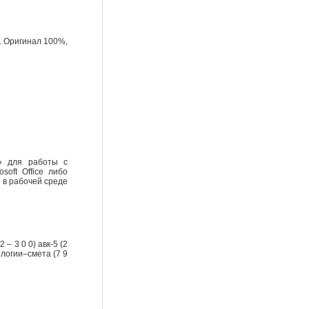
ь. Оригинал 100%,
» для работы с
oft Office либо
 в рабочей среде
2 – 3 0 0) авк-5 (2
нологии–смета (7 9