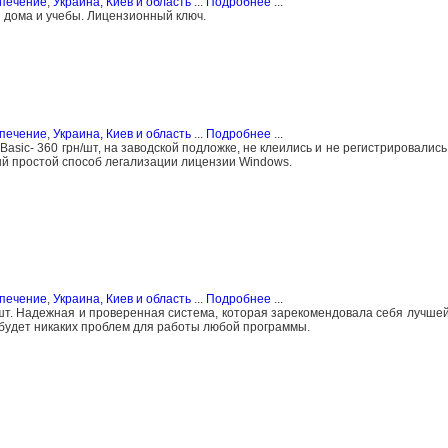
спечение
,
Украина, Киев и область
...
Подробнее
...
ля дома и учебы. Лицензионный ключ.
спечение
,
Украина, Киев и область
...
Подробнее
...
sic- 360 грн/шт, на заводской подложке, не клеились и не регистрировались
ый простой способ легализации лицензии Windows.
спечение
,
Украина, Киев и область
...
Подробнее
...
шт. Надежная и проверенная система, которая зарекомендовала себя лучшей
е будет никаких проблем для работы любой программы.