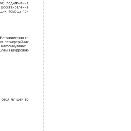
ие; подключение
• Восстановление
ющих Помощь при
 Встановлення та
ння периферійних
 накопичувачах і
облем з цифровою
 себя лучшей во