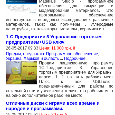
Materials Studio - программное
обеспечение для симуляции и
моделирования материалов. Это
программное обеспечение
используется в передовых исследованиях различных
материалов, таких как полимеры , углеродные
нанотрубки , катализаторы , металлы , керамика и т.
1-С Предприятие 8 Управление торговым
предприятием+USB ключ
26-05-2017 09:33
Цена: 11 000 грн. ₴
Продам, предлагаю: Программное обеспечение
,
Украина, Харьков и область
...
Подробнее
...
Продам лицензионную программу
1С:Предприятие 8 Управление
торговым предприятием для Украины,
версия 1, 2. на пять рабочих мест.
Плюс к ней USB-ключ,
предназначенный для работы по
локальной сети и увеличения количества рабочих мест
на одно дополнительное рабочее место.
Отличные диски с играми всех времён и
народов и программами.
15-05-2017 05:51
Цена: 30 грн. ₴