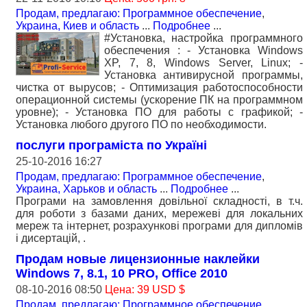
Продам, предлагаю: Программное обеспечение
,
Украина, Киев и область
...
Подробнее
...
#Установка, настройка программного
обеспечения : - Установка Windows
XP, 7, 8, Windows Server, Linux; -
Установка антивирусной программы,
чистка от вырусов; - Оптимизация работоспособности
операционной системы (ускорение ПК на программном
уровне); - Установка ПО для работы с графикой; -
Установка любого другого ПО по необходимости.
послуги програміста по Україні
25-10-2016 16:27
Продам, предлагаю: Программное обеспечение
,
Украина, Харьков и область
...
Подробнее
...
Програми на замовлення довільної складності, в т.ч.
для роботи з базами даних, мережеві для локальних
мереж та інтернет, розрахункові програми для дипломів
і дисертацій, .
Продам новые лицензионные наклейки
Windows 7, 8.1, 10 PRO, Office 2010
08-10-2016 08:50
Цена: 39 USD $
Продам, предлагаю: Программное обеспечение
,