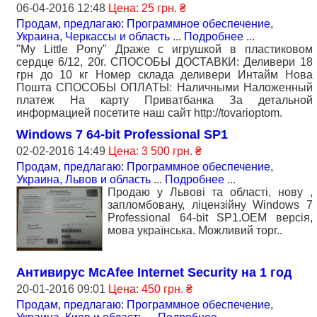
06-04-2016 12:48
Цена: 25 грн. ₴
Продам, предлагаю: Программное обеспечение
,
Украина, Черкассы и область
...
Подробнее
...
"My Little Pony" Драже с игрушкой в пластиковом
сердце 6/12, 20г. СПОСОБЫ ДОСТАВКИ: Деливери 18
грн до 10 кг Номер склада деливери Интайм Нова
Пошта СПОСОБЫ ОПЛАТЫ: Наличными Наложенный
платеж На карту Приватбанка За детальной
информацией посетите наш сайт http://tovarioptom.
Windows 7 64-bit Professional SP1
02-02-2016 14:49
Цена: 3 500 грн. ₴
Продам, предлагаю: Программное обеспечение
,
Украина, Львов и область
...
Подробнее
...
Продаю у Львові та області, нову ,
запломбовану, ліцензійну Windows 7
Professional 64-bit SP1.OEM версія,
мова українська. Можливий торг..
Антивирус McAfee Internet Security на 1 год
20-01-2016 09:01
Цена: 450 грн. ₴
Продам, предлагаю: Программное обеспечение
,