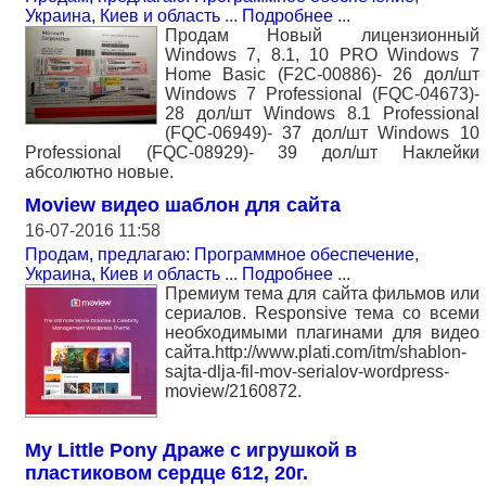
Украина, Киев и область
...
Подробнее
...
Продам Новый лицензионный
Windows 7, 8.1, 10 PRO Windows 7
Home Basic (F2C-00886)- 26 дол/шт
Windows 7 Professional (FQC-04673)-
28 дол/шт Windows 8.1 Professional
(FQC-06949)- 37 дол/шт Windows 10
Professional (FQC-08929)- 39 дол/шт Наклейки
абсолютно новые.
Moview видео шаблон для сайта
16-07-2016 11:58
Продам, предлагаю: Программное обеспечение
,
Украина, Киев и область
...
Подробнее
...
Премиум тема для сайта фильмов или
сериалов. Responsive тема со всеми
необходимыми плагинами для видео
сайта.http://www.plati.com/itm/shablon-
sajta-dlja-fil-mov-serialov-wordpress-
moview/2160872.
My Little Pony Драже с игрушкой в
пластиковом сердце 612, 20г.