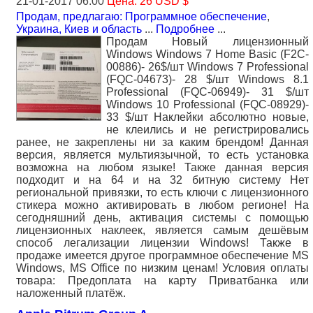
21-01-2017 06:00
Цена: 26 USD $
Продам, предлагаю: Программное обеспечение
,
Украина, Киев и область
...
Подробнее
...
Продам Новый лицензионный
Windows Windows 7 Home Basic (F2C-
00886)- 26$/шт Windows 7 Professional
(FQC-04673)- 28 $/шт Windows 8.1
Professional (FQC-06949)- 31 $/шт
Windows 10 Professional (FQC-08929)-
33 $/шт Наклейки абсолютно новые,
не клеились и не регистрировались
ранее, не закреплены ни за каким брендом! Данная
версия, является мультиязычной, то есть установка
возможна на любом языке! Также данная версия
подходит и на 64 и на 32 битную систему Нет
региональной привязки, то есть ключи с лицензионного
стикера можно активировать в любом регионе! На
сегодняшний день, активация системы с помощью
лицензионных наклеек, является самым дешёвым
способ легализации лицензии Windows! Также в
продаже имеется другое программное обеспечение MS
Windows, MS Office по низким ценам! Условия оплаты
товара: Предоплата на карту Приватбанка или
наложенный платёж.