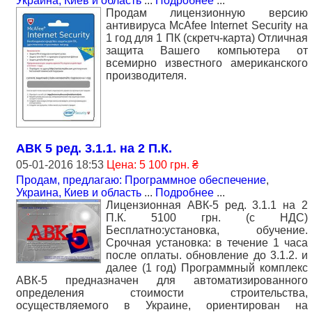
Украина, Киев и область
...
Подробнее
...
Продам лицензионную версию
антивируса McAfee Internet Security на
1 год для 1 ПК (скретч-карта) Отличная
защита Вашего компьютера от
всемирно известного американского
производителя.
АВК 5 ред. 3.1.1. на 2 П.К.
05-01-2016 18:53
Цена: 5 100 грн. ₴
Продам, предлагаю: Программное обеспечение
,
Украина, Киев и область
...
Подробнее
...
Лицензионная АВК-5 ред. 3.1.1 на 2
П.К. 5100 грн. (с НДС)
Бесплатно:установка, обучение.
Срочная установка: в течение 1 часа
после оплаты. обновление до 3.1.2. и
далее (1 год) Программный комплекс
АВК-5 предназначен для автоматизированного
определения стоимости строительства,
осуществляемого в Украине, ориентирован на